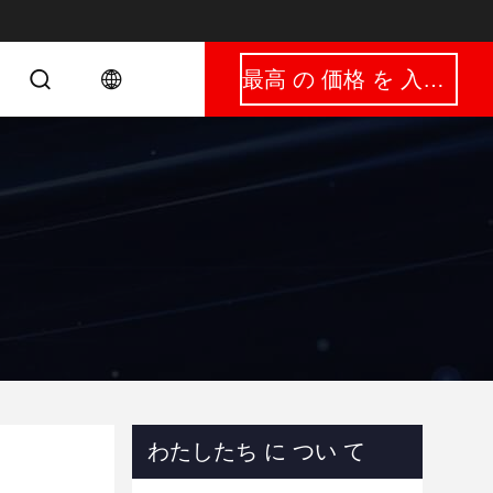
最高 の 価格 を 入手 する
わたしたち に つい て