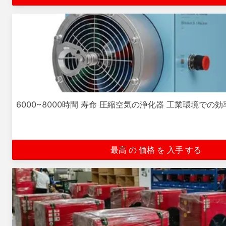
6000~8000時間 寿命 圧縮空気の浄化器 工業環境での
最高 の 価格 を 入手 する