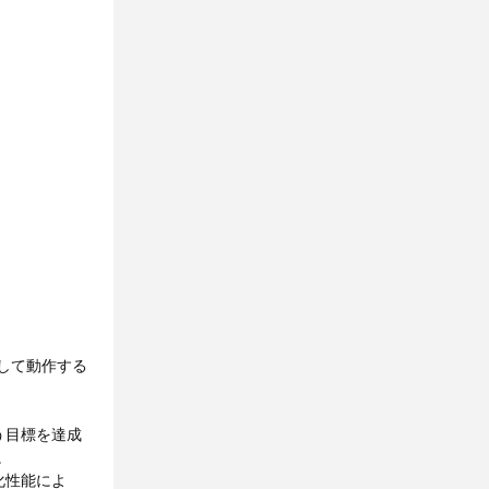
して動作する
う目標を達成
。
化性能によ