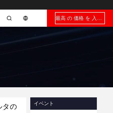
最高 の 価格 を 入手 する
イベント
ルタの