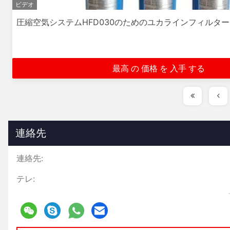
ビデオ
圧縮空気システムHFD030のためのユカラインフィルター
最高 の 価格 を 入手 する
連絡先
連絡先:
テレ: