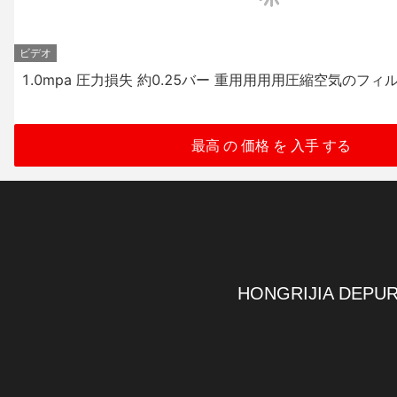
ビデオ
1.0mpa 圧力損失 約0.25バー 重用用用用圧縮空気のフィ
最高 の 価格 を 入手 する
HONGRIJIA DEPUR