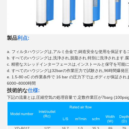
製品
利点:
a. フィルタハウジングは,アルミ合金で,
鋳造
安全な使用を保証する
b. すべてのハウジングは,洗浄され,脱脂され,特別に洗浄されます.
腐
c. 精密なスレッドインターフェースは,インストールと保守を可能
d. すべてのハウジングは32barの作業圧力で試験され,
96時間
爆発圧
e. 1.5-80 oC の作業条件で 16 bar の圧力下では,ボディが保証され
6000~8000時間
技術的な
仕様:
下記の流量とは,圧縮空気の処理容量で,定数作業圧が7barg (100ps