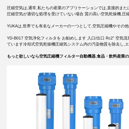
圧縮空気は,通常,私たちの産業のアプリケーションでは,直接的また
圧縮空気が適切な処理を受けていない場合 質の高い空気乾燥機,
YUKAは,世界でも有名なメーカーの一つとして,空気圧縮機やそ
YD-B017 空気浄化フィルタを お勧めします 入口/出口 Rc2" 空
ています
冷却式空気乾燥機
圧縮気システム内の汚染物質を除去し,
もっと欲しいなら
空気圧縮機フィルター
自動機器,食品・飲料産業の