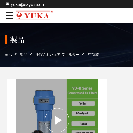
yuka@szyuka.cn
製品
>
>
>
家へ
製品
圧縮されたエア フィルター
空気乾燥機用圧縮空気のフィルターシステム