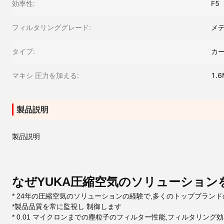
効率性:
F5
フィルタリンググレード:
メデ
タイプ:
カ
マキシ 圧力を加える:
1.6
製品説明
製品説明
なぜYUKA圧縮空気のソリューション
* 24年の圧縮空気のソリューションの経験で,多くのトップブラン
*
製品品質を常に監視し 制御します
* 0.01 マイクロンまでの塵粒子のフィルター性能,フィルタリング効率