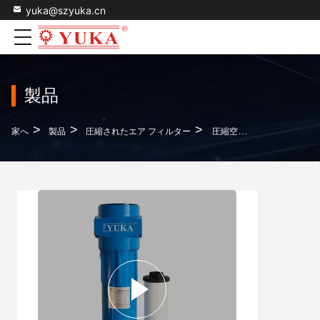
yuka@szyuka.cn
製品
>
>
>
家へ
製品
圧縮されたエア フィルター
圧縮空気のフィルタリング 0.01 マイクロン