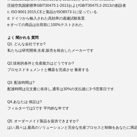
圧縮空気国家標準GB/T30475.1-2013およびGB/T30475.2-2013の創設者
c. ISO 9001:2015,CEと製品がISO8573-1に従っている.
d. ドイツから輸入された高効率の過濾試験装置.
e.すべての商品は出荷前に100%テストされた.
よく 聞かれる 質問
Q1. どんな会社ですか?
私たちは研究開発,生産,販売を統合したメーカーです
Q2.技術的条件と生産能力はどうですか?
プロセスドキュメントと機器を完成させ 量産する
Q3. 配送時間は?
配達時間は注文量に依存し,通常は30%の支払後に3~5営業日です.
Q4.あなたは
保証は?
フィルターでは1です
平均的な年です
Q5. オーダーメイド製品を提供できますか?
はい,我々は,最高のソリューションと完全な生産プロセスと制御をあなたに満