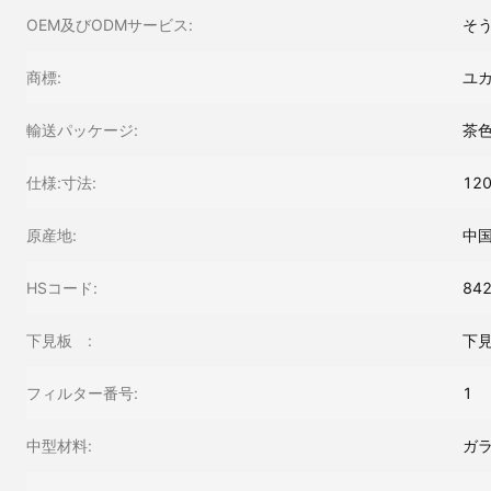
OEM及びODMサービス:
そ
商標:
ユ
輸送パッケージ:
茶
仕様:寸法:
12
原産地:
中
HSコード:
84
下見板 :
下
フィルター番号:
1
中型材料:
ガ