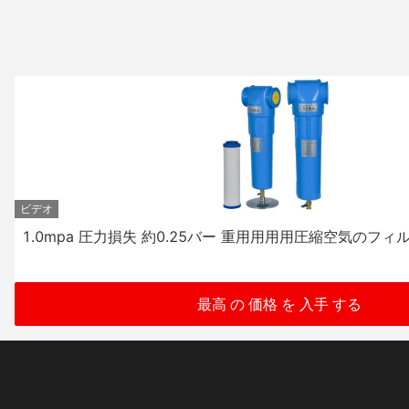
ビデオ
ィルター要素
1.0mpa 流出弁 空気圧縮機 フィルタ
最高 の 価