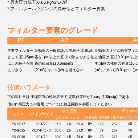
* 最大圧力低下:0.65 kg/cm未満
* フィルターハウジングの長寿命と
フィルター要素
フィルター要素のグレード
PF
AO
A
主要フィルター
高効率の一般保護,大塵粒子,水霧,油
高効率のオイル除去フィル
として,直径5μm
霧を1μm以上の直径で除去できる.油
と油霧は,直径0.01μm
以上の粒子を除
霧の残留量は0.6mg/m3
す,油霧の残留含有量は0.0
去できる.
(21oC),1ppm ((w) を超えない.
(
oC
について)0.01ppm ((w
技術パラメータ
下の流れ量は,圧縮空気の処理容量で,定数作業圧が7barg (100psig) である.
他の作業圧力での適用については,修正因数を参照してください.
最大流量
尺寸 (mm
モデル
パイプサイズ
)
L/S
m3/min
cfm
W (
幅
D (直径)
H (高さ)
A につい
40
YD-B017
RC1/2"
16.7
1.0
35.3
89
79
239
40
YD-B025
RC3/4インチ
25.0
1.5
53.0
89
79
239
40
YD-B030
RC1/2"
30.0
1.8
63.6
89
79
273