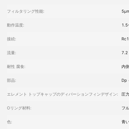
フィルタリング性能:
5μ
動作温度:
1.5
接続:
Rc1
流量:
7.2
耐性 腐食:
内側
部品:
Dp
エレメント トップキャップのディバーションフィンデザイン:
圧力
Oリング材料:
フ
色:
青