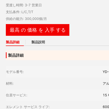
受渡し時間: 3-7 営業日
支払条件: L/C,T/T
供給の能力: 300,000個/月
最高 の 価格 を 入手 する
製品詳細
製品説明
製品詳細
モデル番号:
YD
材料:
ア
住居サービス:
15
エレメント サービス ライフ:
60