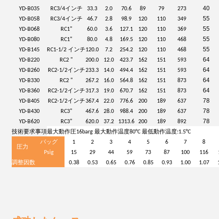
40
YD-B035
RC3/4インチ
33.3
2.0
70.6
89
79
273
55
YD-B058
RC3/4インチ
46.7
2.8
98.9
120
110
349
55
YD-B068
RC1"
60.0
3.6
127.1
120
110
369
55
YD-B080
RC1"
80.0
4.8
169.5
120
110
468
55
YD-B145
RC1-1/2 インチ
120.0
7.2
254.2
120
110
468
64
YD-B220
RC2 "
200.0
12.0
423.7
162
151
593
64
YD-B260
RC2-1/2インチ
233.3
14.0
494.4
162
151
593
64
YD-B330
RC2 "
267.2
16.0
564.8
162
151
873
64
YD-B360
RC2-1/2インチ
317.3
19.0
670.7
162
151
873
78
YD-B405
RC2-1/2インチ
367.4
22.0
776.6
200
189
637
78
YD-B430
RC3"
467.6
28.0
988.4
200
189
637
78
YD-B620
RC3"
620.0
37.2
1313.6
200
189
892
技術要求事項
最大動作圧16barg 最大動作温度80°C 最低動作温度:1.5°C
バッグ
1
2
3
4
5
6
7
8
圧力
Psig
15
29
44
59
73
87
100
116
調整因数
0.38
0.53
0.65
0.76
0.85
0.93
1.00
1.07