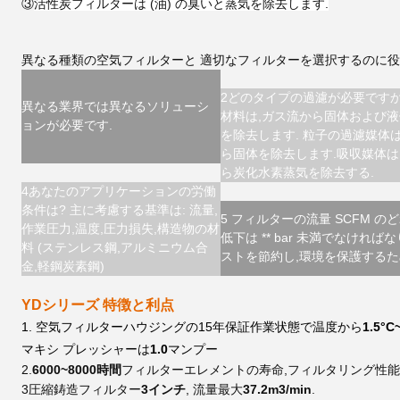
③
活性炭フィルターは (油) の臭いと蒸気を除去します.
異なる種類の
空気
フィルターと 適切なフィルターを選択するのに
2どのタイプの過濾が必要ですか
異なる業界では異なるソリューシ
材料は,ガス流から固体および
ョンが必要です.
を除去します. 粒子の過濾媒体
ら固体を除去します.吸収媒体は
ら炭化水素蒸気を除去する.
4あなたのアプリケーションの労働
条件は? 主に考慮する基準は: 流量,
5 フィルターの流量 SCFM のど
作業圧力,温度,圧力損失,構造物の材
低下は ** bar 未満でなければ
料 (ステンレス鋼,アルミニウム合
ストを節約し,環境を保護するた
金,軽鋼炭素鋼)
YDシリーズ 特徴と利点
1. 空気フィルターハウジングの15年保証
作業状態で温度から
1.5°C
マキシ プレッシャーは
1.0
マンプー
2.
6000~8000時間
フィルターエレメントの寿命,フィルタリング性能9
3圧縮鋳造フィルター
3インチ
, 流量最大
37.2m3/min
.