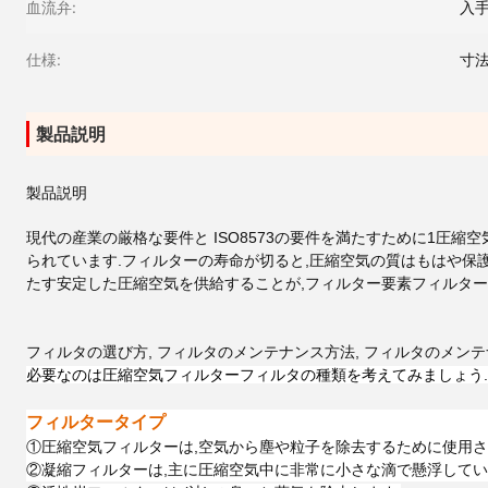
血流弁:
入
仕様:
寸法
製品説明
製品説明
現代の産業の厳格な要件と ISO8573の要件を満たすために1圧縮
られています.フィルターの寿命が切ると,圧縮空気の質はもはや保
たす安定した圧縮空気を供給することが,
フィルター要素
フィルター
フィルタの選び方, フィルタのメンテナンス方法, フィルタのメンテ
必要なのは
圧縮空気フィルター
フィルタの種類を考えてみましょう.
フィルタータイプ
①
圧縮空気フィルターは,空気から塵や粒子を除去するために使用さ
②
凝縮フィルターは,主に圧縮空気中に非常に小さな滴で懸浮してい