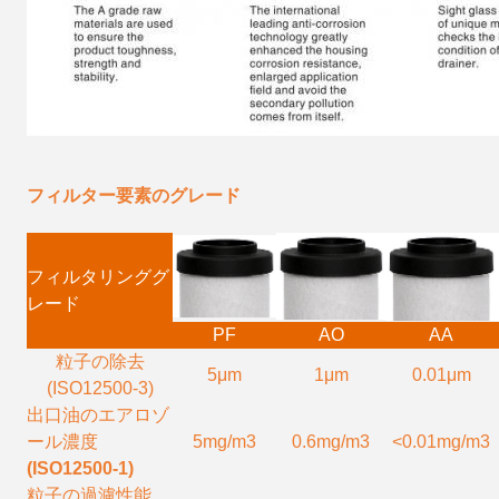
フィルター要素のグレード
フィルタリンググ
レード
PF
AO
AA
粒子の除去
5μm
1μm
0.01μm
(ISO12500-3)
出口油のエアロゾ
ール濃度
5mg/m3
0.6mg/m3
<0.01mg/m3
(ISO12500-1)
粒子の過濾性能