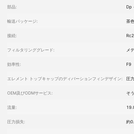
部品:
Dp
輸送パッケージ:
茶
接続:
Rc
フィルタリンググレード:
メデ
効率性:
F9
エレメント トップキャップのディバーションフィンデザイン:
圧力
OEM及びODMサービス:
そ
流量:
19
圧力損失:
約0