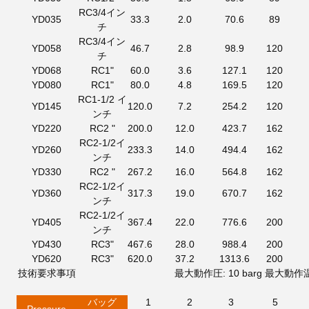
RC3/4イン
YD035
33.3
2.0
70.6
89
チ
RC3/4イン
YD058
46.7
2.8
98.9
120
チ
YD068
RC1"
60.0
3.6
127.1
120
YD080
RC1"
80.0
4.8
169.5
120
RC1-1/2 イ
YD145
120.0
7.2
254.2
120
ンチ
YD220
RC2 "
200.0
12.0
423.7
162
RC2-1/2イ
YD260
233.3
14.0
494.4
162
ンチ
YD330
RC2 "
267.2
16.0
564.8
162
RC2-1/2イ
YD360
317.3
19.0
670.7
162
ンチ
RC2-1/2イ
YD405
367.4
22.0
776.6
200
ンチ
YD430
RC3"
467.6
28.0
988.4
200
YD620
RC3"
620.0
37.2
1313.6
200
技術要求事項
最大動作圧: 10 barg
最大動作温
バッグ
1
2
3
5