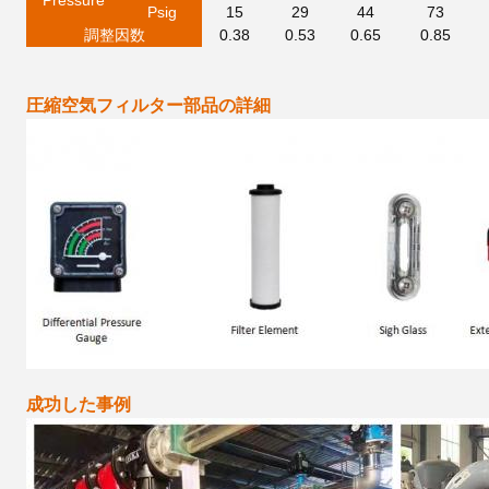
P
r
e
ssur
e
Psig
15
29
44
73
調整因数
0.38
0.53
0.65
0.85
圧縮空気フィルター部品の詳細
成功した事例