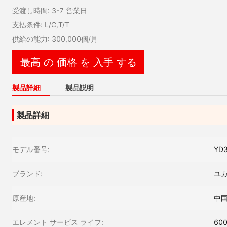
受渡し時間: 3-7 営業日
支払条件: L/C,T/T
供給の能力: 300,000個/月
最高 の 価格 を 入手 する
製品詳細
製品説明
製品詳細
モデル番号:
YD
ブランド:
ユ
原産地:
中
エレメント サービス ライフ:
60