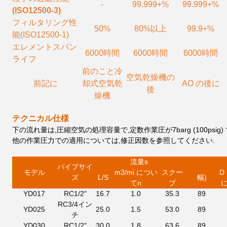
-
99.999+%
99.999+%
(ISO12500-3)
フィルタリング性
50%
80%以上
99.9+%
能
(ISO12500-1)
エレメントスパン
6000時間
6000時間
6000時間
ライフ
前のこと
冷
空気乾燥機の
前記に
却式空気乾
AO の後に
後
燥機
テクニカル仕様
下の流れ量は,圧縮空気の処理容量で,定数作業圧が7barg (100psig)
他の作業圧力での適用については,修正因数を参照してください.
流量
s
パイプサイ
モデル
m3
/mi につい
スクー
D
ズ
L/S
幅
)
て
n
プ
に
YD017
RC1/2"
16.7
1.0
35.3
89
RC3/4イン
YD025
25.0
1.5
53.0
89
チ
YD030
RC1/2"
30.0
1.8
63.6
89