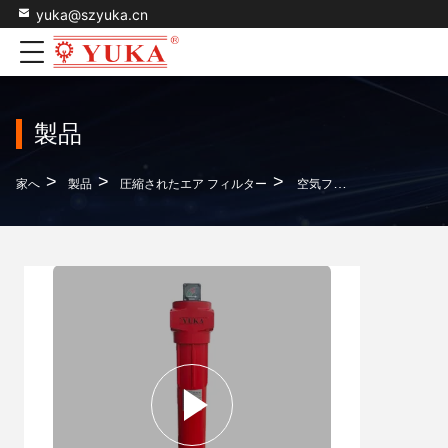
yuka@szyuka.cn
製品
>
>
>
家へ
製品
圧縮されたエア フィルター
空気フィルター 油蒸気を取り除く 保証付き