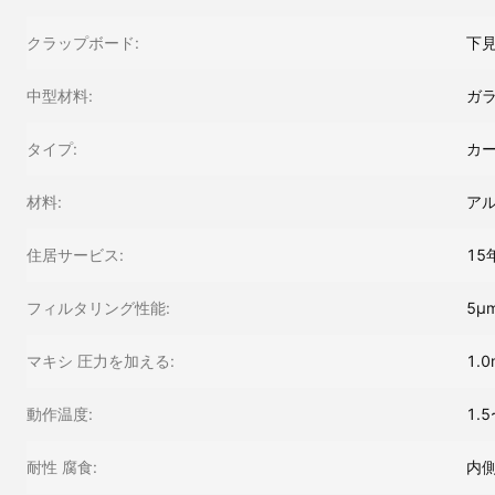
クラップボード:
下
中型材料:
ガ
タイプ:
カ
材料:
ア
住居サービス:
15
フィルタリング性能:
5μ
マキシ 圧力を加える:
1.0
動作温度:
1.5
耐性 腐食:
内側