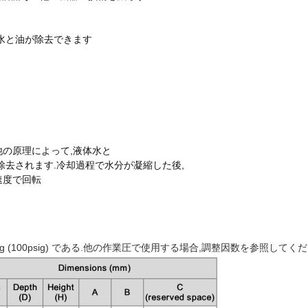
体水と油が除去できます
の他の原理によって,液体水と
除去されます.冷却過程で水分が凝縮した後,
速度で回転
(100psig) である.他の作業圧で使用する場合,
調整因数を参照してくだ