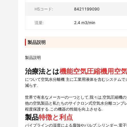
HSコード:
8421199090
流量:
2.4 m3/min
製品説明
製品説明
治療法とは
機能
空気圧縮機用空
について
空気水分離機
主に工業用液体を含むシステムで
減らす.
世界で有名なメーカーの一つとして,我々は,空気圧縮機
他の空気製品と私たちの
サイクロン式空気水分離コンプレ
程度保護する.この機器の性能を向上させる.
製品
特徴と利点
パイプラインの湿度による腐蚀やバルブ,シリンダー,電子