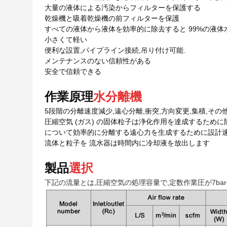
大量の液体による汚染からフィルターを保護する
乾燥機と吸着乾燥機の前フィルターを保護
すべての液体から液体を効率的に除去すると 99%の液
小さくて軽い
便利な設置,パイプライン接続,吊り付け可能.
メンテナンスのない信頼性がある
安全で信頼できる
作業原理
水分離機
5段階の分離速度減少,遠心分離,衝突,方向変更,集積,そ
圧縮空気 (ガス) の固体粒子は浄化作用を達成するために
について
効率的に分離する遠心力を生成するために設計
流体と粒子を 流水器は時間内に冷却液を放出します
製品
選択
下記の流量とは,圧縮空気の処理容量で,定数作業圧が7barg 