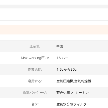
原産地:
中国
Max.working圧力:
16 バー
作業温度:
1.5cから80c
適用する:
空気圧縮機,空気乾燥機
輸送パッケージ:
茶色い箱 と カートン
名前:
空気水分隔フィルター