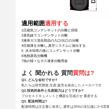
適用範囲
適用する
1圧縮気コンデンサットの分離と回収
2蒸気線でコンデンサット分離
3液体ガス混合部品の入口/出口の分離
4圧縮液を分離し,真空システムに放出する.
5. 水冷却塔の後にコンデンサット分離
6地熱蒸気分離機
7他の様々なガス液体分離用途
よく 聞かれる 質問
質問は?
Q1. どんな会社ですか?
私たちは研究開発,生産,販売を統合したメーカーです
Q2.技術的条件と生産能力はどうですか?
プロセスドキュメントと機器を完成させ 量産する
Q3. 配送時間は?
配達時間は注文量に依存し,通常は30%の支払後に3~5営