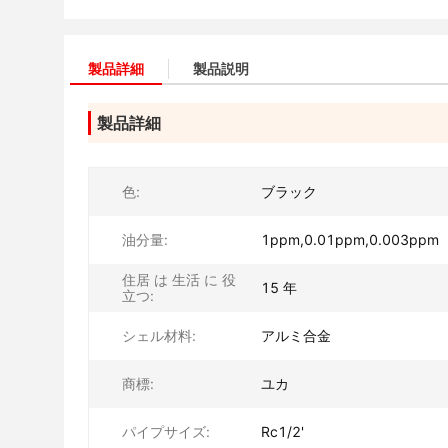
製品詳細
製品説明
製品詳細
色:
ブラック
油分量:
1ppm,0.01ppm,0.003ppm
住居 は 生活 に 役
15 年
立つ:
シェル材料:
アルミ合金
商標:
ユカ
パイプサイズ:
Rc1/2'