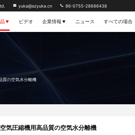
td.
yuka@szyuka.cn
86-0755-28686438
品
ビデオ
企業情報
ニュース
すべての場合
品質の空気水分離機
空気圧縮機用高品質の空気水分離機