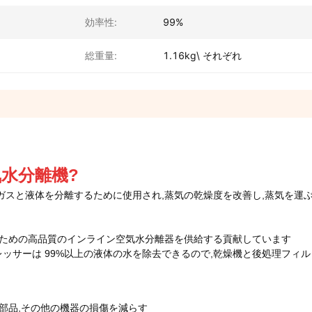
効率性:
99%
総重量:
1.16kg\ それぞれ
気水分離機
?
ガスと液体を分離するために使用され,蒸気の乾燥度を改善し,蒸気を運
のための高品質のインライン空気水分離器を供給する貢献しています
ッサーは 99%以上の液体の水を除去できるので,乾燥機と後処理フィ
部品,その他の機器の損傷を減らす