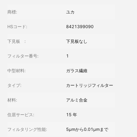
商標:
ユカ
HSコード:
8421399090
下見板 :
下見板なし
フィルター番号:
1
中型材料:
ガラス繊維
タイプ:
カートリッジフィルター
材料:
アルミ合金
住居サービス:
15 年
フィルタリング性能:
5μmから0.01μmまで