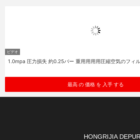
ビデオ
1.0mpa 圧力損失 約0.25バー 重用用用用圧縮空気のフィ
最高 の 価格 を 入手 する
HONGRIJIA DEPUR