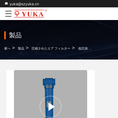
yuka@szyuka.cn
製品
>
>
>
家へ
製品
圧縮されたエア フィルター
低圧損失炭素空気フィルター