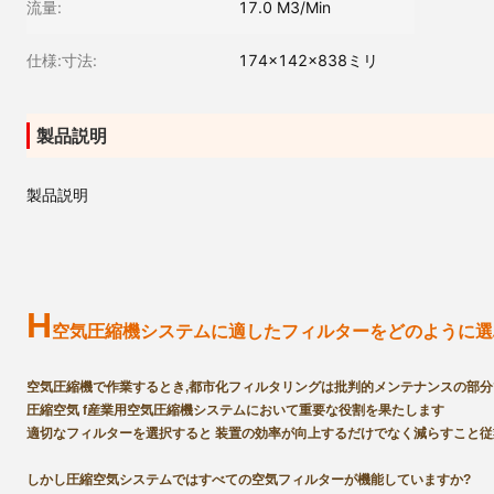
流量:
17.0 M3/Min
仕様:寸法:
174×142×838ミリ
製品説明
製品説明
H
空気圧縮機システムに適したフィルターをどのように選
空気圧縮機で作業するとき,
都市化
フィルタリングは
批判的
メンテナンスの部分
圧縮空気 f
産業用空気圧縮機システムにおいて重要な役割を果たします
適切なフィルターを選択すると 装置の効率が向上するだけでなく
減らすこと
従
しかし
圧縮空気システムではすべての空気フィルターが機能していますか?