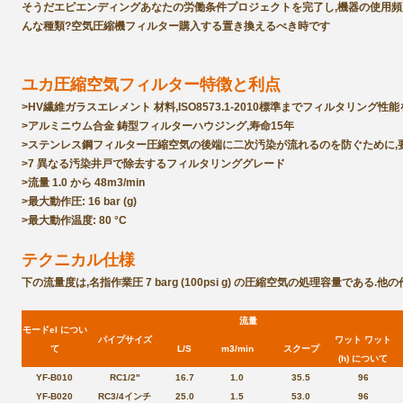
そうだ
エピエンディング
あなたの労働条件
プロジェクトを完了し,機器の使用頻
んな種類?
空気圧縮機フィルター
購入する
置き換えるべき時です
ユカ
圧縮空気フィルター
特徴と利点
>HV繊維ガラス
エレメント 材料,ISO8573.1-2010標準までフィルタリング性
>アルミニウム合金 鋳型フィルターハウジング,寿命15年
>
ステンレス鋼フィルター
圧縮空気の後端に二次汚染が流れるのを防ぐために,
>7 異なる汚染井戸で除去するフィルタリンググレード
>流量 1.0 から 48m3/min
>最大動作圧: 16 bar (g)
>最大動作温度: 80 °C
テクニカル仕様
下の流量度は,名指作業圧 7 barg (100psi g) の圧縮空気の処理容量であ
流量
モード
el につい
パイプサイズ
ワット ワット
て
L/S
m3/min
スクープ
(h) について
YF-B010
RC1/2"
16.7
1.0
35.5
96
YF-B020
RC3/4インチ
25.0
1.5
53.0
96