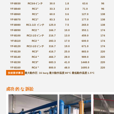
YF-B030
RC3/4インチ
30.0
1.8
63.6
96
YF-B040
RC1"
33.3
2.0
71.0
96
YF-B060
RC1"
60.0
3.6
127.0
138
YF-B070
RC1"
83.3
5.0
177.0
138
YF-B080
RC1-1/2 インチ
125.0
7.5
265.0
138
YF-B090
RC2 "
166.7
10.0
353.1
174
YF-B100
RC2-1/2インチ
216.7
13.0
459.0
174
YF-B110
RC2 "
283.3
17.0
600.0
174
YF-B120
RC2-1/2インチ
316.7
19.0
671.0
174
YF-B130
RC3"
416.7
25.0
883.0
220
YF-B140
RC4 "
466.7
28.0
989.0
220
YF-B150
RC3"
683.3
41.0
1448.0
220
YF-B160
RC4 "
800.0
48.0
1695.0
220
技術要求事項
最大動作圧: 16 barg
最大動作温度:80°C
最低動作温度:1.5°C
成功 的 な 訴訟