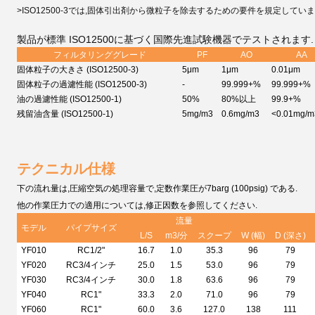
>ISO12500-3では,固体引出剤から微粒子を除去するための要件を規定していま
製品が標準 ISO12500に基づく国際先進試験機器でテストされます. 
フィルタリンググレード
PF
AO
AA
固体粒子の大きさ (ISO12500-3)
5μm
1μm
0.01μm
固体粒子の過濾性能 (ISO12500-3)
-
99.999+%
99.999+%
油の過濾性能 (ISO12500-1)
50%
80%以上
99.9+%
残留油含量 (ISO12500-1)
5mg/m3
0.6mg/m3
<0.01mg/m
テクニカル仕様
下の流れ量は,圧縮空気の処理容量で,定数作業圧が7barg (100psig) である.
他の作業圧力での適用については,修正因数を参照してください.
流量
モデル
パイプサイズ
L/S
m
3
/分
スクープ
W (幅)
D (深さ)
YF010
RC1/2"
16.7
1.0
35.3
96
79
YF020
RC3/4インチ
25.0
1.5
53.0
96
79
YF030
RC3/4インチ
30.0
1.8
63.6
96
79
YF040
RC1"
33.3
2.0
71.0
96
79
YF060
RC1"
60.0
3.6
127.0
138
111