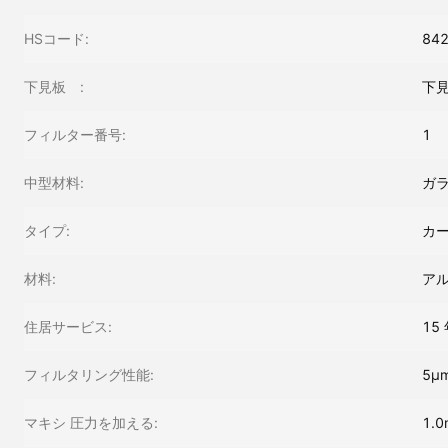
HSコード:
84
下見板 :
下
フィルター番号:
1
中型材料:
ガ
タイプ:
カ
材料:
ア
住居サービス:
15
フィルタリング性能:
5μ
マキシ 圧力を加える:
1.0