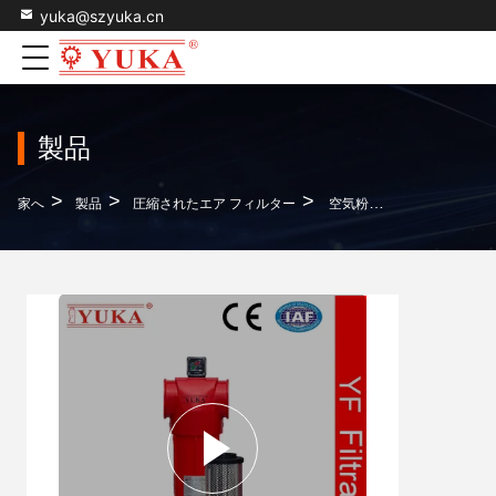
yuka@szyuka.cn
製品
>
>
>
家へ
製品
圧縮されたエア フィルター
空気粉末フィルター 空気圧縮機のダウンストリームフィルター