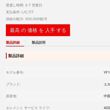
受渡し時間: 3-7 営業日
支払条件: L/C,T/T
供給の能力: 300,000個/月
最高 の 価格 を 入手 する
製品詳細
製品説明
製品詳細
モデル番号:
YF
ブランド:
ユ
原産地:
中
エレメント サービス ライフ:
40