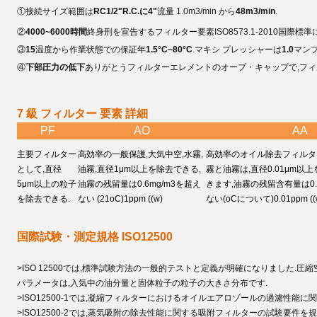
①
接続サイズ範囲は
RC1/2
"R.C.に
4
"
流量 1.0m3/min から
48m3/min
.
②
4000~6000時間
終身刑を宣告する
フィルター要素
ISO8573.1-2010国
③
15
温度から作業状態での保証年
1.5°C~80°C
.
マキシ プレッシャーは
1.0
マン
④
下部
圧力の低下
ありがとう
フィルターエレメントのオープ・キャップで,フィ
7 級 フィルター 要素 詳細
PF
AO
AA
主要フィルター
高効率の一般保護,大気中空,水霧,
高効率のオイル除去フィルタ
として,直径
油霧,直径1μm以上を除去できる,
霧と油霧は,直径0.01μm以
5μm以上の粒子
油霧の残留量は0.6mg/m3を超え
きます,油霧の残留含有量は0.0
を除去できる.
ない (21
oC)
1ppm ((w)
ない(
oC
について)0.01ppm ((
国際試験・測定規格 ISO12500
>ISO 12500では,標準試験方法の一般的テストと定義が明確になりました.
圧縮
パラメータは,入気中の油分量と固体粒子の粒子の大きさ分布です.
>ISO12500-1では,凝縮フィルターにおけるオイルエアロゾールの過濾性能に
>ISO12500-2では,蒸気吸附の除去性能に関する吸附フィルターの試験要件を