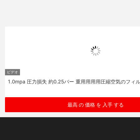
ビデオ
1.0mpa 圧力損失 約0.25バー 重用用用用圧縮空気のフィ
最高 の 価格 を 入手 する