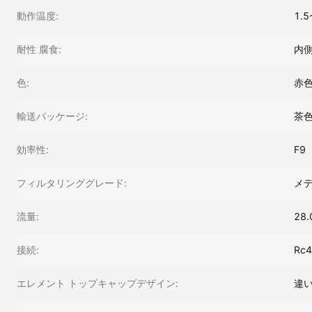
動作温度:
1.5
耐性 腐食:
内側
色:
赤
輸送パッケージ:
茶
効率性:
F9
フィルタリンググレード:
メデ
流量:
28
接続:
Rc4
エレメント トップキャップデザイン:
違い