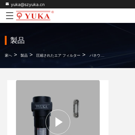
yuka@szyuka.cn
製品
>
>
>
家へ
製品
圧縮されたエア フィルター
パネウマティック用空気水分離機