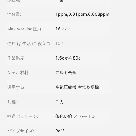
油分量:
1ppm,0.01ppm,0.003ppm
Max.working圧力:
16 バー
住居 は 生活 に 役立つ:
15 年
作業温度:
1.5cから80c
シェル材料:
アルミ合金
適用する:
空気圧縮機,空気乾燥機
商標:
ユカ
輸送パッケージ:
茶色い箱 と カートン
パイプサイズ:
Rc1'