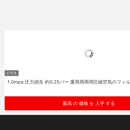
ビデオ
1.0mpa 圧力損失 約0.25バー 重用用用用圧縮空気のフィ
最高 の 価格 を 入手 する