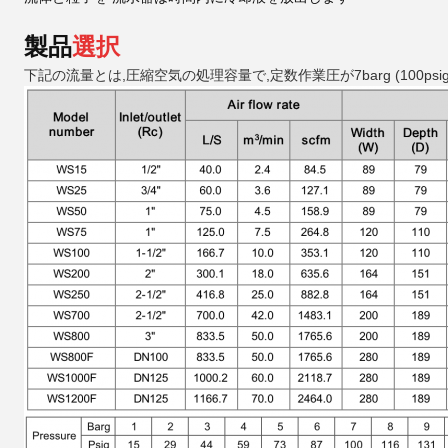
製品
選択
下記の流量とは,圧縮空気の処理容量で,定数作業圧が7barg (100ps