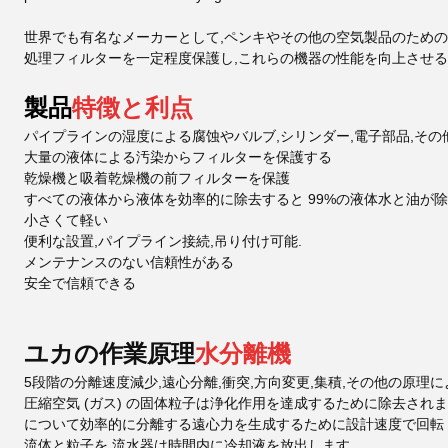
世界でも有名なメーカーとして,ペンキやその他の空気製品のための 
処理フィルターを一定程度保護し,これらの機器の性能を向上させる
製品
特徴と利点
パイプラインの湿度による腐蚀やバルブ,シリンダー,電子部品,そ
大量の液体による汚染からフィルターを保護する
乾燥機と吸着乾燥機の前フィルターを保護
すべての液体から液体を効率的に除去すると 99%の液体水と油が
小さくて軽い
便利な設置,パイプライン接続,吊り付け可能.
メンテナンスのない信頼性がある
安全で信頼できる
ユカの作業原理
水分離機
5段階の分離速度減少,遠心分離,衝突,方向変更,集積,その他の原理に
圧縮空気 (ガス) の固体粒子は浄化作用を達成するために除去されま
について
効率的に分離する遠心力を生成するために設計速度で回転
流体と粒子を 流水器は時間内に冷却液を放出します