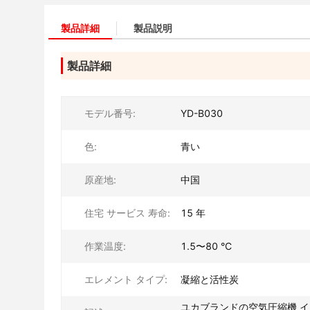
製品詳細
製品説明
製品詳細
モデル番号:
YD-B030
色:
青い
原産地:
中国
住宅 サービス 寿命:
15 年
作業温度:
1.5〜80 °C
エレメント タイプ:
凝縮と活性炭
ユカブランドの空気圧縮機 