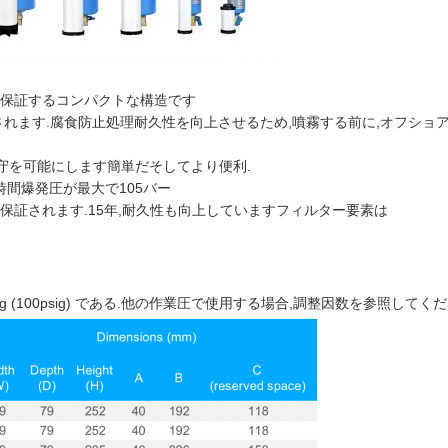
保証するコンパクトな構造です
されます.
腐食防止処理
耐久性を向上させるため,噴霧する前に,オフショ
保守を可能にします
簡単だ
そして
より便利
.
時間
爆発圧が最大で
105バー
ィが保証されます.
15年
,
耐久性も向上しています
フィルター要素
は
(100psig) である.他の作業圧で使用する場合,
調整因数を参照してくだ