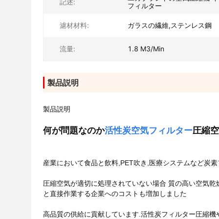
記述:
フィルター
濾材材料:
ガラスの繊維,ステンレス鋼
流量:
1.8 M3/Min
製品説明
製品説明
何が問題なのか
活性炭
空気フィルター
圧縮空
産業において
食品と飲料,PET吹き,医療システムなど
炭素
圧縮空気が適切に処理されていない場合 質の高い空気乾
と直接作業する企業へのコストも増加しました
高品質の供給に貢献しています.
活性炭フィルター
圧縮機