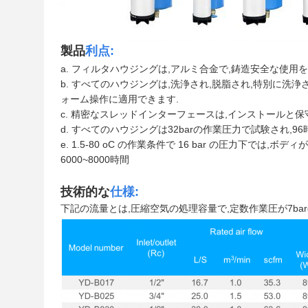
製品
利点:
a. フィルタハウジングは,アルミ合金で,
鋳造
安全な使用を
b. すべてのハウジングは,洗浄され,脱脂され,特別に洗浄
ォーム操作に適用できます.
c. 精密なスレッドインターフェースは,インストールと
d. すべてのハウジングは32barの作業圧力で試験され,
96
e. 1.5-80 oC の作業条件で 16 bar の圧力下では,ボデ
6000~8000時間
技術的な
仕様:
下記の流量とは,圧縮空気の処理容量で,定数作業圧が7barg 