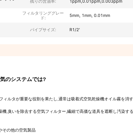
残りの含油率:
1ppm,0.01ppm,0.003ppm
フィルタリンググレー
5mm, 1mm, 0.01mm
ド:
パイプサイズ:
R1/2'
気のシステムでは?
フィルタが重要な役割を果たし,通常は
吸着式空気乾燥機
オイル霧を消
燥機,臭いを除去する空気フィルター,繊細で高価な道具を遮断し汚染す
やその他の空気製品