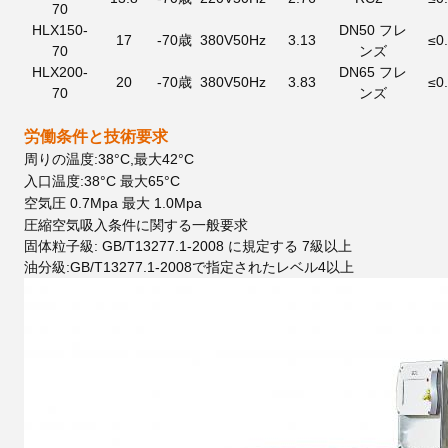
70
HLX150-
DN50 フレ
17
-70歳
380V50Hz
3.13
≤0
70
ンズ
HLX200-
DN65 フレ
20
-70歳
380V50Hz
3.83
≤0
70
ンズ
労働条件と技術要求
周りの温度:38°C,最大42°C
入口温度:38°C 最大65°C
空気圧 0.7Mpa 最大 1.0Mpa
圧縮空気吸入条件に関する一般要求
固体粒子級: GB/T13277.1-2008 に規定する 7級以上
油分級:GB/T13277.1-2008で指定されたレベル4以上