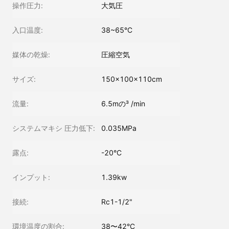
操作圧力:
大気圧
入口温度:
38~65°C
媒体の乾燥:
圧縮空気
サイズ:
150×100×110cm
流量:
6.5mの³ /min
システムマキシ 圧力低下:
0.035MPa
露点:
-20°C
インプット:
1.39kw
接続:
Rc1-1/2"
環境温度の割合:
38〜42°C