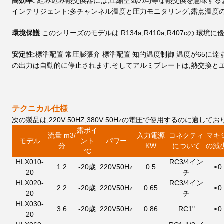
高効率:
組み込み熱交換器には,圧縮空気の均等な熱交換を意味する,
インテリジェント:多チャンネル温度と圧力モニタリング,露点温度
環境保護
このシリーズのモデルは R134a,R410a,R407cの
安定性:
標準配置 常圧膨張弁 標準配置 知的温度制御 温度が65に
の出力は自動的に停止されます.そしてアルミプレートは,熱交換と
テクニカル仕様
次の製品は,220V 50HZ,380V 50Hzの電圧で使用するのに適し
露
ポイ
流量 m3
/
入力電源
コネクティ
マキ
モデル
ント
パワー
分
KW
について
の減
°C
HLX010-
RC3/4イン
1.2
-20歳
220V50Hz
0.5
≤0
20
チ
HLX020-
RC3/4イン
2.2
-20歳
220V50Hz
0.65
≤0
20
チ
HLX030-
3.6
-20歳
220V50Hz
0.86
RC1"
≤0
20