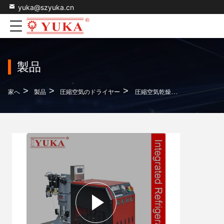
yuka@szyuka.cn
製品
>
>
>
家へ
製品
圧縮空気のドライヤー
圧縮空気乾燥機 冷却と吸収