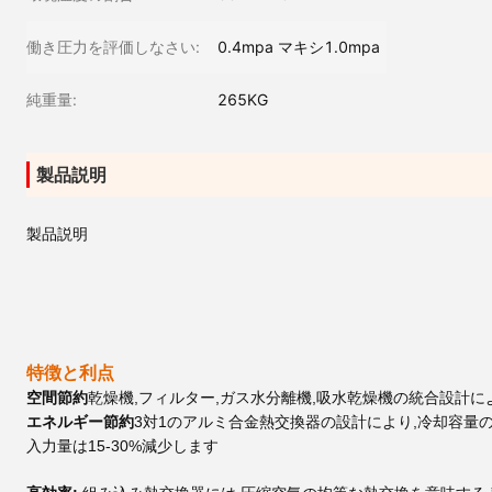
働き圧力を評価しなさい:
0.4mpa マキシ1.0mpa
純重量:
265KG
製品説明
製品説明
特徴と利点
空間節約
乾燥機,フィルター,ガス水分離機,吸水乾燥機の統合設計に
エネルギー節約
3対1のアルミ合金熱交換器の設計により,冷却容量
入力量は15-30%減少します