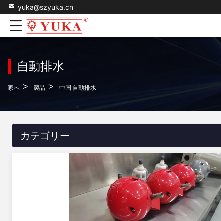
yuka@szyuka.cn
自動排水
>
>
家へ
製品
中国 自動排水
カテゴリー