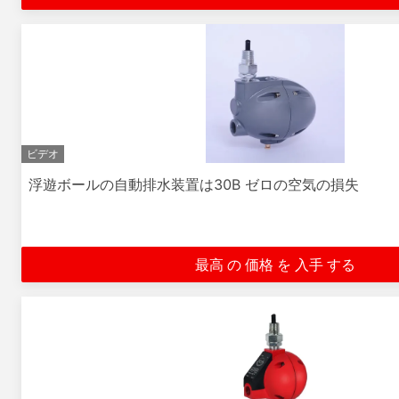
ビデオ
浮遊ボールの自動排水装置は30B ゼロの空気の損失
最高 の 価格 を 入手 する