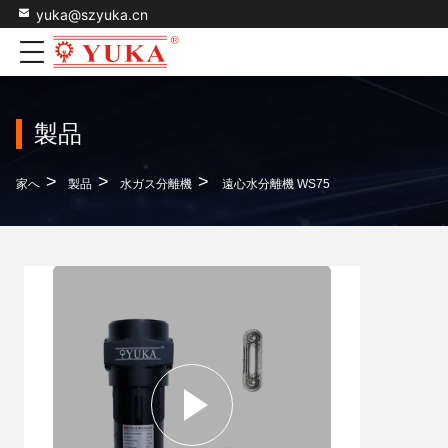
yuka@szyuka.cn
製品
>
>
>
家へ
製品
水ガス分離機
遠心水分離機 WS75