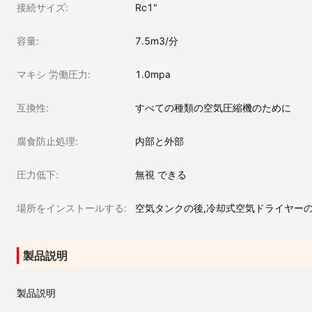
接続サイズ:
Rc1"
容量:
7.5m3/分
マキシ 労働圧力:
1.0mpa
互換性:
すべての種類の空気圧縮機のために
腐食防止処理:
内部と外部
圧力低下:
無視 できる
場所をインストールする:
空気タンクの後,冷却式空気ドライヤー
製品説明
製品説明