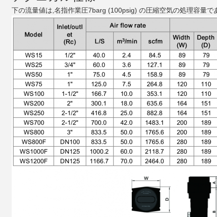
下の流量値は,名指作業圧7barg (100psig) の圧縮空気の処理