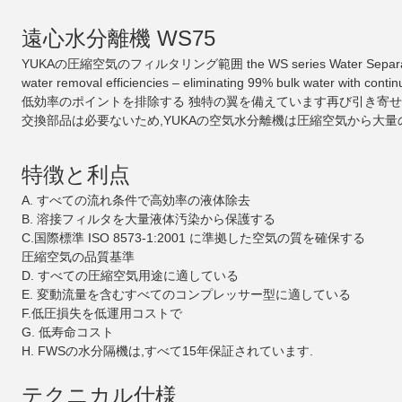
遠心水分離機 WS75
YUKAの圧縮空気のフィルタリング範囲 the WS series Water Separator combines
water removal efficiencies – eliminating 99% bulk water with continu
低効率のポイントを排除する 独特の翼を備えています再び引き寄せ
交換部品は必要ないため,YUKAの空気水分離機は圧縮空気から大
特徴と利点
A. すべての流れ条件で高効率の液体除去
B. 溶接フィルタを大量液体汚染から保護する
C.国際標準 ISO 8573-1:2001 に準拠した空気の質を確保する
圧縮空気の品質基準
D. すべての圧縮空気用途に適している
E. 変動流量を含むすべてのコンプレッサー型に適している
F.低圧損失を低運用コストで
G. 低寿命コスト
H. FWSの水分隔機は,すべて15年保証されています.
テクニカル仕様